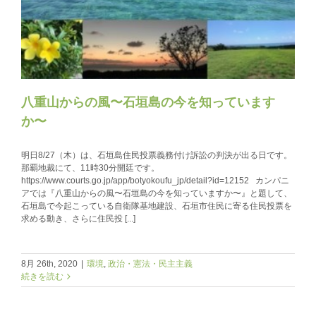
八重山からの風〜石垣島の今を知っています
か〜
明日8/27（木）は、石垣島住民投票義務付け訴訟の判決が出る日です。
那覇地裁にて、11時30分開廷です。
https://www.courts.go.jp/app/botyokoufu_jp/detail?id=12152 カンパニ
アでは『八重山からの風〜石垣島の今を知っていますか〜』と題して、
石垣島で今起こっている自衛隊基地建設、石垣市住民に寄る住民投票を
求める動き、さらに住民投 [...]
8月 26th, 2020
|
環境
,
政治・憲法・民主主義
続きを読む