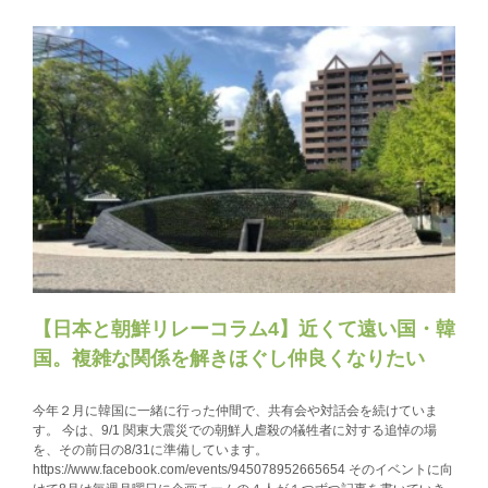
【日本と朝鮮リレーコラム4】近くて遠い国・韓
国。複雑な関係を解きほぐし仲良くなりたい
今年２月に韓国に一緒に行った仲間で、共有会や対話会を続けていま
す。 今は、9/1 関東大震災での朝鮮人虐殺の犠牲者に対する追悼の場
を、その前日の8/31に準備しています。
https://www.facebook.com/events/945078952665654 そのイベントに向