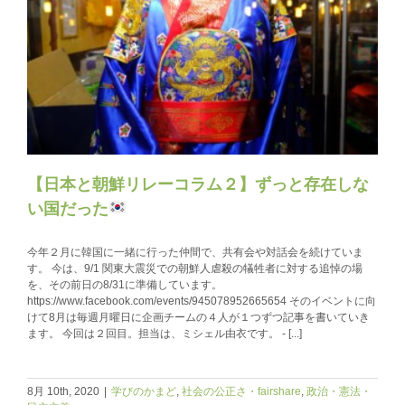
【日本と朝鮮リレーコラム２】ずっと存在しな
い国だった
今年２月に韓国に一緒に行った仲間で、共有会や対話会を続けていま
す。 今は、9/1 関東大震災での朝鮮人虐殺の犠牲者に対する追悼の場
を、その前日の8/31に準備しています。
https://www.facebook.com/events/945078952665654 そのイベントに向
けて8月は毎週月曜日に企画チームの４人が１つずつ記事を書いていき
ます。 今回は２回目。担当は、ミシェル由衣です。 - [...]
8月 10th, 2020
|
学びのかまど
,
社会の公正さ・fairshare
,
政治・憲法・