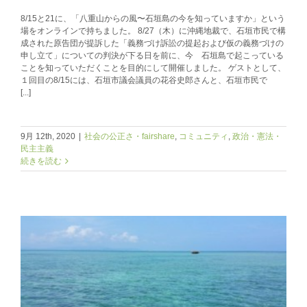
8/15と21に、「八重山からの風〜石垣島の今を知っていますか」という
場をオンラインで持ちました。 8/27（木）に沖縄地裁で、石垣市民で構
成された原告団が提訴した「義務づけ訴訟の提起および仮の義務づけの
申し立て」についての判決が下る日を前に、今 石垣島で起こっている
ことを知っていただくことを目的にして開催しました。 ゲストとして、
１回目の8/15には、石垣市議会議員の花谷史郎さんと、石垣市民で
[...]
9月 12th, 2020
|
社会の公正さ・fairshare
,
コミュニティ
,
政治・憲法・
民主主義
続きを読む