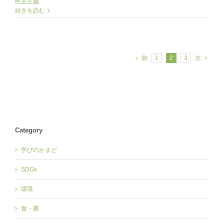
民主主義
続きを読む
前
1
2
3
次
Category
学びのかまど
SDGs
環境
食・農