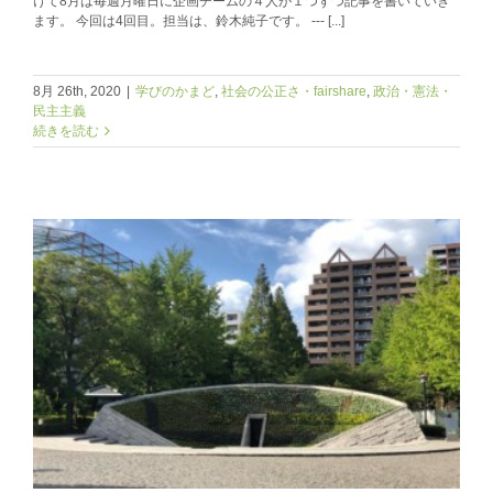
けて8月は毎週月曜日に企画チームの４人が１つずつ記事を書いていき
ます。 今回は4回目。担当は、鈴木純子です。 --- [...]
8月 26th, 2020
|
学びのかまど
,
社会の公正さ・fairshare
,
政治・憲法・
民主主義
続きを読む