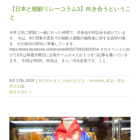
【日本と朝鮮リレーコラム3】向き合うというこ
と
今年２月に韓国に一緒に行った仲間で、共有会や対話会を続けていま
す。 今は、9/1 関東大震災での朝鮮人虐殺の犠牲者に対する追悼の場
を、その前日の8/31に準備しています。
https://www.facebook.com/events/945078952665654 そのイベントに向
けて8月は毎週月曜日に企画チームの４人が１つずつ記事を書いていき
ます。 今回は4回目。担当は、きら／河合史恵です。 [...]
8月 17th, 2020
|
学びのかまど
,
社会の公正さ・fairshare
,
政治・憲法・
民主主義
続きを読む