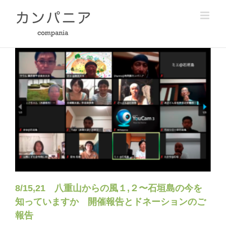
Skip
to
content
8/15,21 八重山からの風１,２〜石垣島の今を
知っていますか 開催報告とドネーションのご
報告