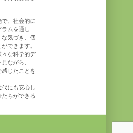
。
能で、社会的に
グラムを通し
うな気づき、個
とができます。
様々な科学的デ
を見ながら、
で感じたことを
世代にも安心し
分たちができる