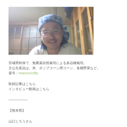
宮城県秋保で、無農薬自然栽培による多品種栽培。
主な生産品は、米、ポップコーン用コーン、各種野菜など。
屋号：
imacococitta
取材記事はこちら
インタビュー動画はこちら
—————–
【熊本県】
山口じろうさん