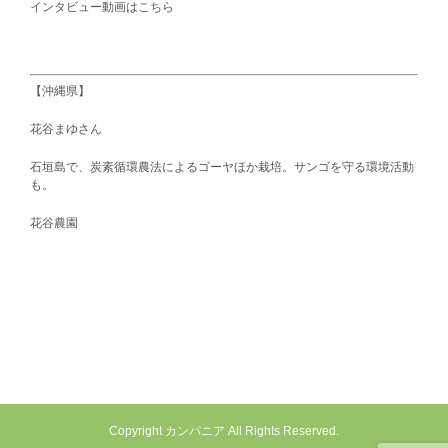
インタビュー動画はこちら
【沖縄県】
花谷まゆさん
石垣島で、炭素循環農法によるゴーヤほか栽培。サンゴを守る環境活動
も。
花谷農園
Copyright カンパニア All Rights Reserved.