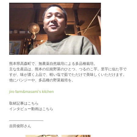
熊本県高森町で、無農薬自然栽培による多品種栽培。
主な生産品は、熊本の伝統野菜のひとつ、つるのこ芋。里芋に似た芋で
すが、味が濃く上品で、軽い塩で茹でただけで美味しくいただけます。
他にパンジーや、多品種の野菜栽培を。
jiro farm&masami’s kitchen
取材記事はこちら
インタビュー動画はこちら
—————————-
吉田俊郎さん